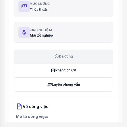
MỨC LƯƠNG
payments
Thỏa thuận
KINH NGHIỆM
Mới tốt nghiệp
block
Đã đóng
analytics
Phân tích CV
record_voice_over
Luyện phỏng vấn
description
Về công việc
Mô tả công việc: