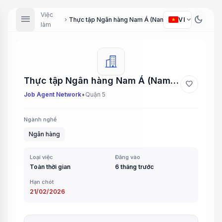
Việc
menu
dark_mode
expand_more
VI
Thực tập Ngân hàng Nam Á (Nam A Bank Intern)
chevron_right
làm
Thực tập Ngân hàng Nam Á (Nam A Bank Intern)
favorite
•
Job Agent Network
Quận 5
Ngành nghề
Ngân hàng
Loại việc
Đăng vào
Toàn thời gian
6 tháng trước
Hạn chót
21/02/2026