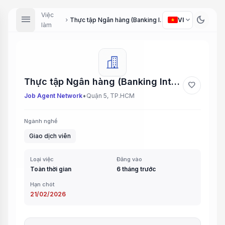
Việc
menu
dark_mode
expand_more
Thực tập Ngân hàng (Banking Intern)
VI
chevron_right
làm
Thực tập Ngân hàng (Banking Intern)
favorite
•
Job Agent Network
Quận 5, TP.HCM
Ngành nghề
Giao dịch viên
Loại việc
Đăng vào
Toàn thời gian
6 tháng trước
Hạn chót
21/02/2026