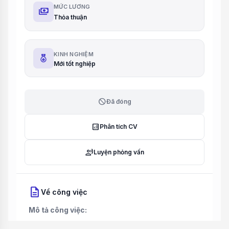
MỨC LƯƠNG
payments
Thỏa thuận
KINH NGHIỆM
Mới tốt nghiệp
block
Đã đóng
analytics
Phân tích CV
record_voice_over
Luyện phỏng vấn
description
Về công việc
Mô tả công việc: