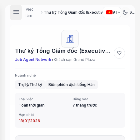
Việc
menu
dark_mode
expand_more
VI
Thư ký Tổng Giám đốc (Executive Assistant to General Director)
chevron_right
làm
Thư ký Tổng Giám đốc (Executive Assistant to General Director)
favorite
•
Job Agent Network
Khách sạn Grand Plaza
Ngành nghề
Trợ lý/Thư ký
Biên phiên dịch tiếng Hàn
Loại việc
Đăng vào
Toàn thời gian
7 tháng trước
Hạn chót
18/01/2026