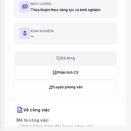
MỨC LƯƠNG
payments
Thỏa thuận theo năng lực và kinh nghiệm
KINH NGHIỆM
—
block
Đã đóng
analytics
Phân tích CV
record_voice_over
Luyện phỏng vấn
description
Về công việc
Mô tả công việc:
• Hỗ trợ Tổng Giám đốc trong công việc