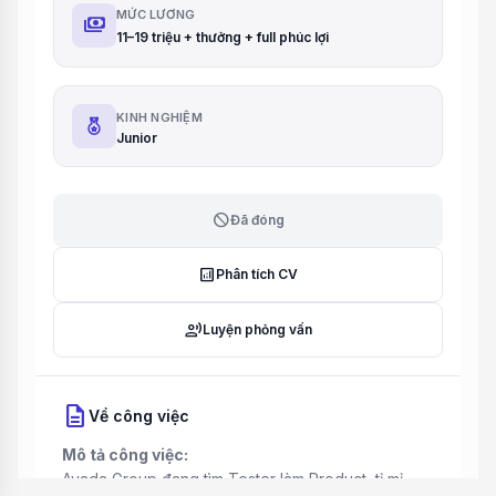
MỨC LƯƠNG
payments
11–19 triệu + thưởng + full phúc lợi
KINH NGHIỆM
Junior
block
Đã đóng
analytics
Phân tích CV
record_voice_over
Luyện phỏng vấn
description
Về công việc
Mô tả công việc:
Avada Group đang tìm Tester làm Product, tỉ mỉ –