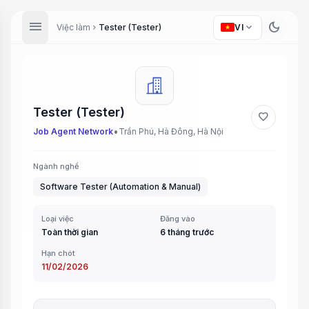
menu
dark_mode
expand_more
Việc làm
Tester (Tester)
VI
chevron_right
Tester (Tester)
favorite
•
Job Agent Network
Trần Phú, Hà Đông, Hà Nội
Ngành nghề
Software Tester (Automation & Manual)
Loại việc
Đăng vào
Toàn thời gian
6 tháng trước
Hạn chót
11/02/2026