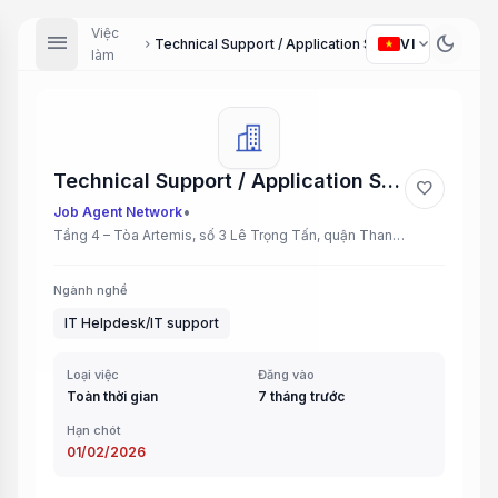
Việc
menu
dark_mode
expand_more
VI
Technical Support / Application Support (Hà Nội)
chevron_right
làm
Technical Support / Application Support (Hà Nội)
favorite
•
Job Agent Network
Tầng 4 – Tòa Artemis, số 3 Lê Trọng Tấn, quận Thanh Xuân, Hà Nội
Ngành nghề
IT Helpdesk/IT support
Loại việc
Đăng vào
Toàn thời gian
7 tháng trước
Hạn chót
01/02/2026