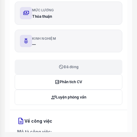
MỨC LƯƠNG
payments
Thỏa thuận
KINH NGHIỆM
—
block
Đã đóng
analytics
Phân tích CV
record_voice_over
Luyện phỏng vấn
description
Về công việc
Mô tả công việc: