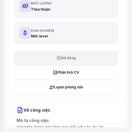
MỨC LƯƠNG
payments
Thỏa thuận
KINH NGHIỆM
Mid-level
block
Đã đóng
analytics
Phân tích CV
record_voice_over
Luyện phỏng vấn
description
Về công việc
Mô tả công việc:
Varmeta đang mở rộng quy mô với các dự án