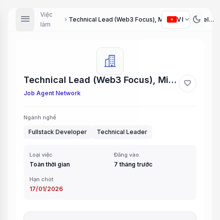
Việc
menu
dark_mode
expand_more
VI
Technical Lead (Web3 Focus), Mid/Senior Developer (Fullstack/Backend - Node.js)
chevron_right
làm
Technical Lead (Web3 Focus), Mid/Senior Developer (Fullstack/Backend - Node.js)
favorite
Job Agent Network
Ngành nghề
Fullstack Developer
Technical Leader
Loại việc
Đăng vào
Toàn thời gian
7 tháng trước
Hạn chót
17/01/2026