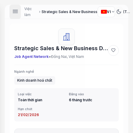
Việc
menu
dark_mode
expand_more
VI
Strategic Sales & New Business Development (Technical Sales & Marketing)
chevron_right
làm
Strategic Sales & New Business Development (Technical Sales & Marketing)
favorite
•
Job Agent Network
Đồng Nai, Việt Nam
Ngành nghề
Kinh doanh hoá chất
Loại việc
Đăng vào
Toàn thời gian
6 tháng trước
Hạn chót
21/02/2026