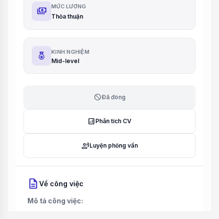
MỨC LƯƠNG
payments
Thỏa thuận
KINH NGHIỆM
Mid-level
block
Đã đóng
analytics
Phân tích CV
record_voice_over
Luyện phỏng vấn
description
Về công việc
Mô tả công việc: