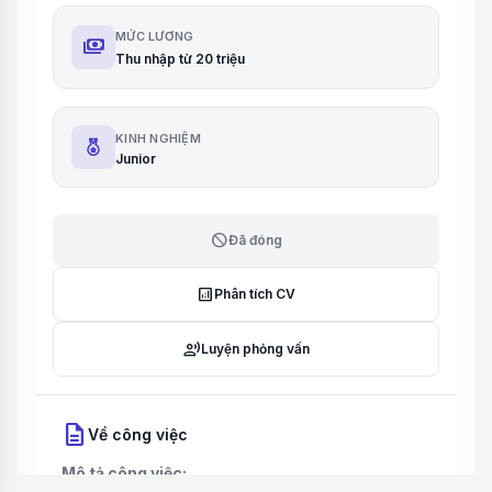
MỨC LƯƠNG
payments
Thu nhập từ 20 triệu
KINH NGHIỆM
Junior
block
Đã đóng
analytics
Phân tích CV
record_voice_over
Luyện phỏng vấn
description
Về công việc
Mô tả công việc: