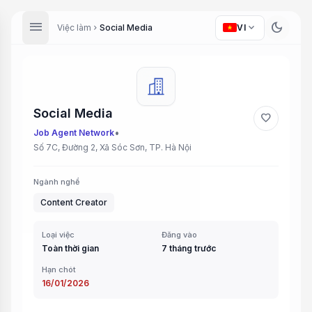
menu
dark_mode
expand_more
Việc làm
Social Media
VI
chevron_right
Social Media
favorite
•
Job Agent Network
Số 7C, Đường 2, Xã Sóc Sơn, TP. Hà Nội
Ngành nghề
Content Creator
Loại việc
Đăng vào
Toàn thời gian
7 tháng trước
Hạn chót
16/01/2026