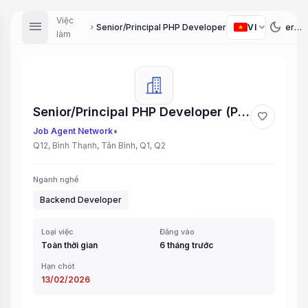
Việc
menu
dark_mode
expand_more
VI
Senior/Principal PHP Developer (PHP Developer), Middle/Senior PHP Developer (PHP Developer), Middle/Senior Java Developer (Java Developer), Backend Developer (RoR/Golang) (Backend Developer), Senior Golang Developer (Golang Developer)
chevron_right
làm
Senior/Principal PHP Developer (PHP Developer), Middle/Senior PHP Developer (PHP Developer), Middle/Senior Java Developer (Java Developer), Backend Developer (RoR/Golang) (Backend Developer), Senior Golang Developer (Golang Developer)
favorite
•
Job Agent Network
Q12, Bình Thạnh, Tân Bình, Q1, Q2
Ngành nghề
Backend Developer
Loại việc
Đăng vào
Toàn thời gian
6 tháng trước
Hạn chót
13/02/2026