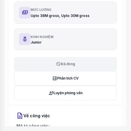
MỨC LƯƠNG
payments
Upto 38M gross, Upto 30M gross
KINH NGHIỆM
Junior
block
Đã đóng
analytics
Phân tích CV
record_voice_over
Luyện phỏng vấn
description
Về công việc
Mô tả công việc: