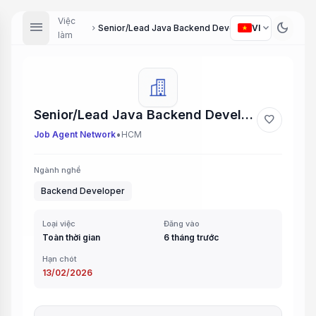
Việc
menu
dark_mode
expand_more
Senior/Lead Java Backend Developer
VI
chevron_right
làm
Senior/Lead Java Backend Developer
favorite
•
Job Agent Network
HCM
Ngành nghề
Backend Developer
Loại việc
Đăng vào
Toàn thời gian
6 tháng trước
Hạn chót
13/02/2026