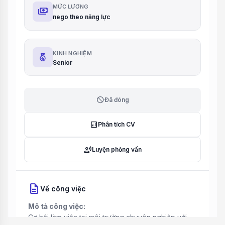
MỨC LƯƠNG
payments
nego theo năng lực
KINH NGHIỆM
Senior
block
Đã đóng
analytics
Phân tích CV
record_voice_over
Luyện phỏng vấn
description
Về công việc
Mô tả công việc:
Cơ hội làm việc tại môi trường chuyên nghiệp với