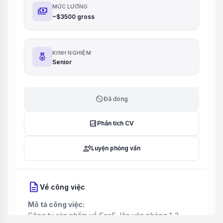
MỨC LƯƠNG
payments
~$3500 gross
KINH NGHIỆM
Senior
block
Đã đóng
analytics
Phân tích CV
record_voice_over
Luyện phỏng vấn
description
Về công việc
Mô tả công việc:
Công ty sản phẩm về SaaS, lên văn phòng 1-2