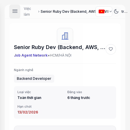
Việc
menu
dark_mode
expand_more
VI
Senior Ruby Dev (Backend, AWS, MySQL) (Lập trình viên Ruby Senior - Backend, AWS, MySQL)
chevron_right
làm
Senior Ruby Dev (Backend, AWS, MySQL) (Lập trình viên Ruby Senior - Backend, AWS, MySQL)
favorite
•
Job Agent Network
HCM/HÀ NỘI
Ngành nghề
Backend Developer
Loại việc
Đăng vào
Toàn thời gian
6 tháng trước
Hạn chót
13/02/2026