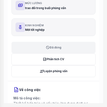
MỨC LƯƠNG
payments
trao đổi trong buổi phỏng vấn
KINH NGHIỆM
Mới tốt nghiệp
block
Đã đóng
analytics
Phân tích CV
record_voice_over
Luyện phỏng vấn
description
Về công việc
Mô tả công việc:
Thiết kế kiến trúc và cấu trúc ứng dụng dưới sự