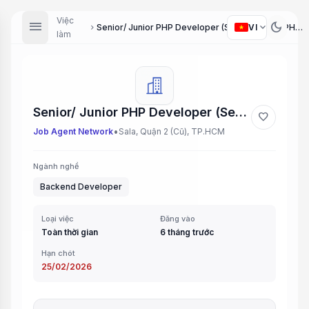
Việc
menu
dark_mode
expand_more
VI
Senior/ Junior PHP Developer (Senior/ Junior PHP Developer)
chevron_right
làm
Senior/ Junior PHP Developer (Senior/ Junior PHP Developer)
favorite
•
Job Agent Network
Sala, Quận 2 (Cũ), TP.HCM
Ngành nghề
Backend Developer
Loại việc
Đăng vào
Toàn thời gian
6 tháng trước
Hạn chót
25/02/2026