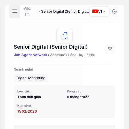
Việc
menu
dark_mode
expand_more
Senior Digital (Senior Digital)
VI
chevron_right
làm
Senior Digital (Senior Digital)
favorite
•
Job Agent Network
Vinaconex Láng Hạ, Hà Nội
Ngành nghề
Digital Marketing
Loại việc
Đăng vào
Toàn thời gian
6 tháng trước
Hạn chót
11/02/2026