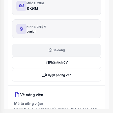
MỨC LƯƠNG
payments
15-20M
KINH NGHIỆM
Junior
block
Đã đóng
analytics
Phân tích CV
record_voice_over
Luyện phỏng vấn
description
Về công việc
Mô tả công việc:
Công ty PREP đang tuyển dụng vị trí Senior Digital