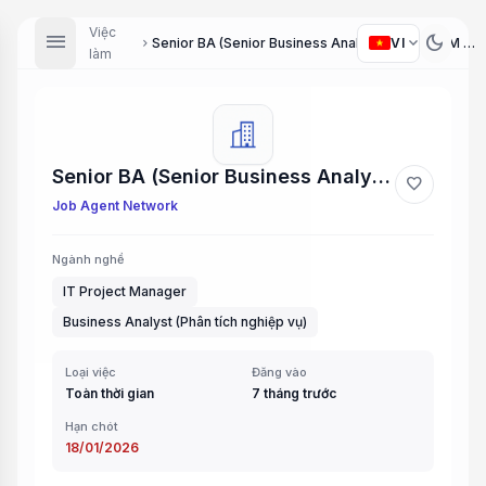
Việc
menu
dark_mode
expand_more
VI
Senior BA (Senior Business Analyst) / Senior PM (Senior Project Manager)
chevron_right
làm
Senior BA (Senior Business Analyst) / Senior PM (Senior Project Manager)
favorite
Job Agent Network
Ngành nghề
IT Project Manager
Business Analyst (Phân tích nghiệp vụ)
Loại việc
Đăng vào
Toàn thời gian
7 tháng trước
Hạn chót
18/01/2026