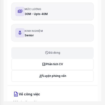
MỨC LƯƠNG
payments
30M - Upto 40M
KINH NGHIỆM
Senior
block
Đã đóng
analytics
Phân tích CV
record_voice_over
Luyện phỏng vấn
description
Về công việc
Mô tả công việc: