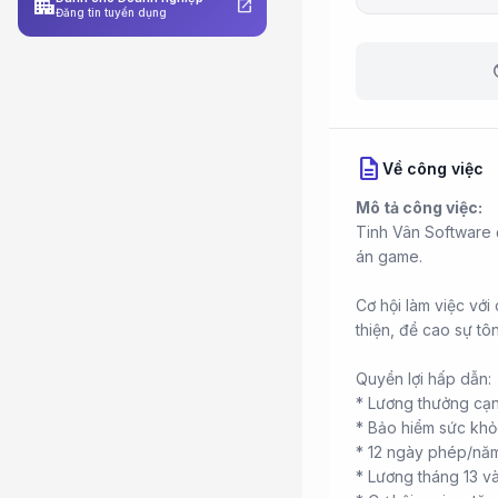
apartment
open_in_new
Đăng tin tuyển dụng
b
description
Về công việc
Mô tả công việc:
Tinh Vân Software đ
án game.
Cơ hội làm việc với
thiện, đề cao sự tôn
Quyền lợi hấp dẫn:
* Lương thưởng cạn
* Bảo hiểm sức khỏ
* 12 ngày phép/năm
* Lương tháng 13 v