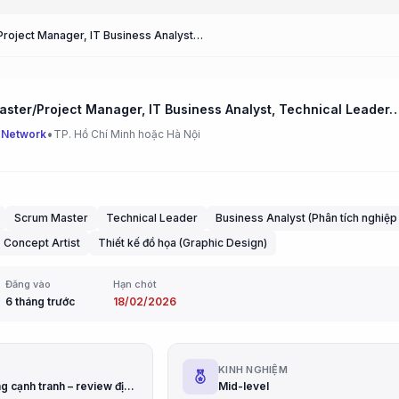
Scrum Master/Project Manager, IT Business Analyst, Technical Leader, Graphic Designer, Game 2D Artist, Cocos Developer
Scrum Master/Project Manager, IT Business Analyst, Technical Leader, Graphic Designer, Game 
•
 Network
TP. Hồ Chí Minh hoặc Hà Nội
Scrum Master
Technical Leader
Business Analyst (Phân tích nghiệp
Concept Artist
Thiết kế đồ họa (Graphic Design)
Đăng vào
Hạn chót
6 tháng trước
18/02/2026
G
KINH NGHIỆM
Lương thưởng cạnh tranh – review định kỳ
Mid-level