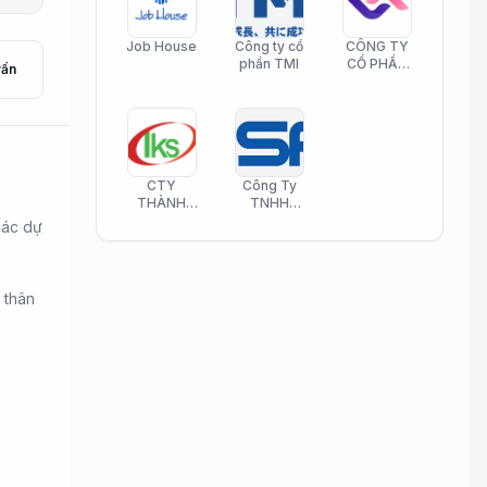
Job House
Công ty cổ
CÔNG TY
phần TMI
CỔ PHẦN
vấn
HELI CARE
CTY
Công Ty
THÀNH
TNHH
KIM SƠN
Công Nghệ
các dự
PHAMATECH
Phần Mềm
Nasani
 thân