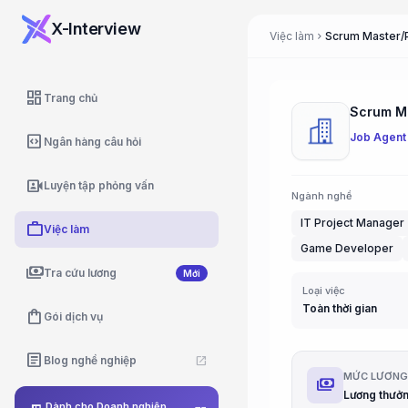
X-Interview
Việc làm
chevron_right
dashboard
Trang chủ
Job Agent
code_blocks
Ngân hàng câu hỏi
video_camera_front
Luyện tập phỏng vấn
Ngành nghề
IT Project Manager
work
Việc làm
Game Developer
payments
Tra cứu lương
Mới
Loại việc
Toàn thời gian
shopping_bag
Gói dịch vụ
article
Blog nghề nghiệp
open_in_new
MỨC LƯƠN
payments
Dành cho Doanh nghiệp