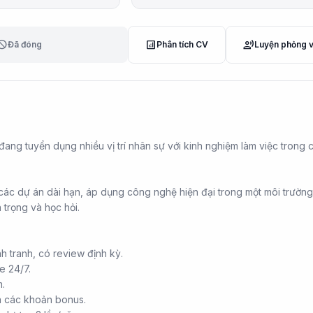
lock
analytics
record_voice_over
Đã đóng
Phân tích CV
Luyện phỏng 
ang tuyển dụng nhiều vị trí nhân sự với kinh nghiệm làm việc trong 
 các dự án dài hạn, áp dụng công nghệ hiện đại trong một môi trường
 trọng và học hỏi.
h tranh, có review định kỳ.
e 24/7.
.
à các khoản bonus.