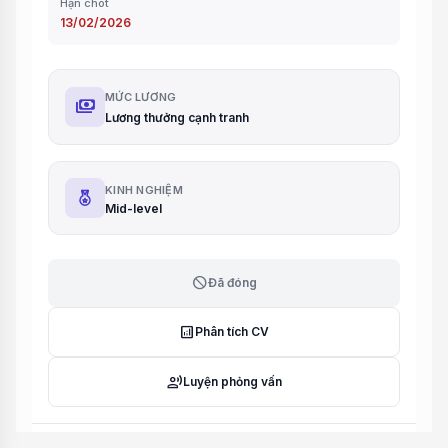
Hạn chót
13/02/2026
MỨC LƯƠNG
payments
Lương thưởng cạnh tranh
KINH NGHIỆM
Mid-level
block
Đã đóng
analytics
Phân tích CV
record_voice_over
Luyện phỏng vấn