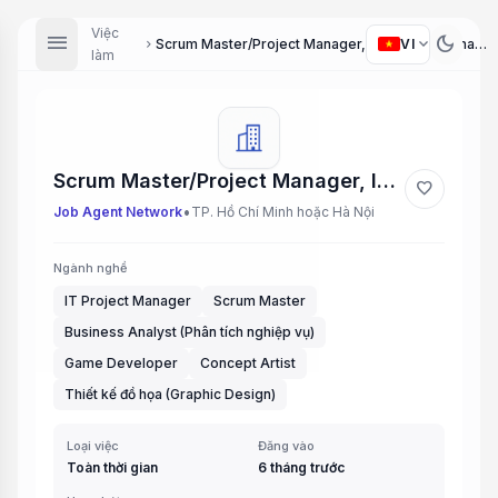
Việc
menu
dark_mode
expand_more
VI
Scrum Master/Project Manager, IT Business Analyst, Graphic Designer, Game 2D Artist, Cocos Developer
chevron_right
làm
Scrum Master/Project Manager, IT Business Analyst, Graphic Designer, Game 2D Artist, Cocos Developer
favorite
•
Job Agent Network
TP. Hồ Chí Minh hoặc Hà Nội
Ngành nghề
IT Project Manager
Scrum Master
Business Analyst (Phân tích nghiệp vụ)
Game Developer
Concept Artist
Thiết kế đồ họa (Graphic Design)
Loại việc
Đăng vào
Toàn thời gian
6 tháng trước