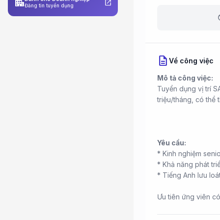
apartment
open_in_new
Đăng tin tuyển dụng
b
description
Về công việc
Mô tả công việc:
Tuyển dụng vị trí
triệu/tháng, có thể
Yêu cầu:
* Kinh nghiệm senio
* Khả năng phát tri
* Tiếng Anh lưu loát 
Ưu tiên ứng viên có