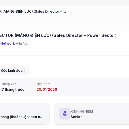
SALE DIRECTOR (MẢNG ĐIỆN LỰC) (Sales Director - Power Sector)
ECTOR (MẢNG ĐIỆN LỰC) (Sales Director - Power Sector)
•
 Network
Hà Nội
 đốc kinh doanh
Đăng vào
Hạn chót
7 tháng trước
29/01/2026
G
KINH NGHIỆM
từ 150 triệu/tháng (thoả thuận theo năng lực)
Senior