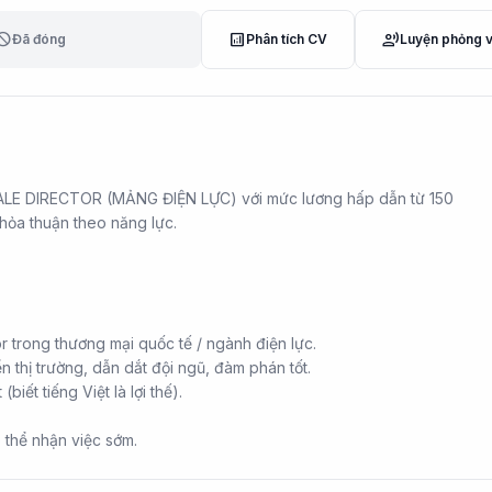
lock
analytics
record_voice_over
Đã đóng
Phân tích CV
Luyện phỏng 
 SALE DIRECTOR (MẢNG ĐIỆN LỰC) với mức lương hấp dẫn từ 150
 thỏa thuận theo năng lực.
r trong thương mại quốc tế / ngành điện lực.
ển thị trường, dẫn dắt đội ngũ, đàm phán tốt.
(biết tiếng Việt là lợi thế).
 thể nhận việc sớm.