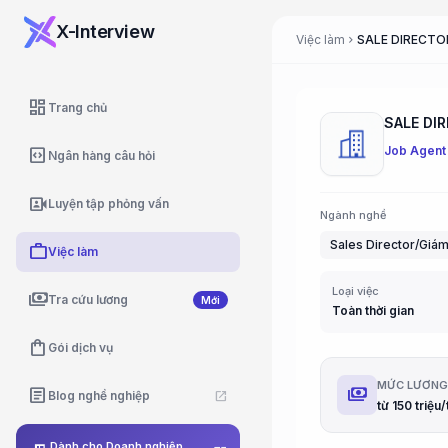
X-Interview
Việc làm
chevron_right
dashboard
Trang chủ
SALE DIR
Job Agent
code_blocks
Ngân hàng câu hỏi
video_camera_front
Luyện tập phỏng vấn
Ngành nghề
Sales Director/Giám
work
Việc làm
Loại việc
payments
Tra cứu lương
Mới
Toàn thời gian
shopping_bag
Gói dịch vụ
MỨC LƯƠN
payments
article
Blog nghề nghiệp
open_in_new
Dành cho Doanh nghiệp