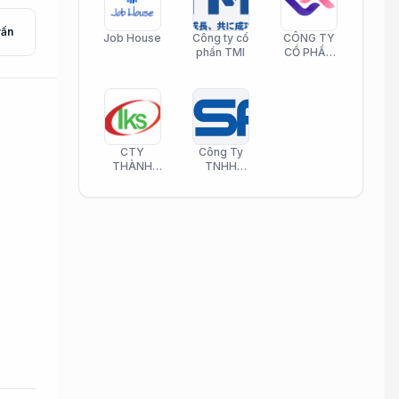
vấn
Job House
Công ty cổ
CÔNG TY
phần TMI
CỔ PHẦN
HELI CARE
CTY
Công Ty
THÀNH
TNHH
KIM SƠN
Công Nghệ
PHAMATECH
Phần Mềm
Nasani