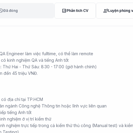
lock
analytics
record_voice_over
Đã đóng
Phân tích CV
Luyện phỏng 
 QA Engineer làm việc fulltime, có thể làm remote
 có kinh nghiệm QA và tiếng Anh tốt
c: Thứ Hai - Thứ Sáu: 8:30 - 17:00 (giờ hành chính)
n đến 45 triệu VNĐ.
 có địa chỉ tại TP.HCM
ân ngành Công nghệ Thông tin hoặc lĩnh vực liên quan
iếp tiếng Anh tốt
inh nghiệm ở vị trí kiểm thử
kinh nghiệm trực tiếp trong cả kiểm thử thủ công (Manual test) và kiể
n Testing)