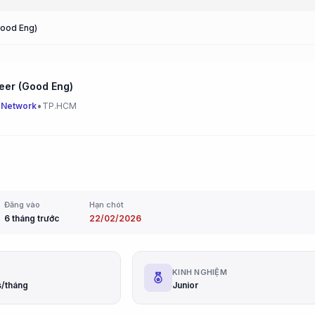
Good Eng)
eer (Good Eng)
•
 Network
TP.HCM
Đăng vào
Hạn chót
6 tháng trước
22/02/2026
G
KINH NGHIỆM
s/tháng
Junior