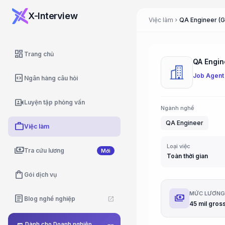
X-Interview
Việc làm
QA Engineer (
chevron_right
dashboard
Trang chủ
QA Engin
Job Agent
code_blocks
Ngân hàng câu hỏi
video_camera_front
Luyện tập phỏng vấn
Ngành nghề
QA Engineer
work
Việc làm
Loại việc
payments
Tra cứu lương
Mới
Toàn thời gian
shopping_bag
Gói dịch vụ
MỨC LƯƠN
payments
article
Blog nghề nghiệp
open_in_new
45 mil gros
Dành cho Doanh nghiệp