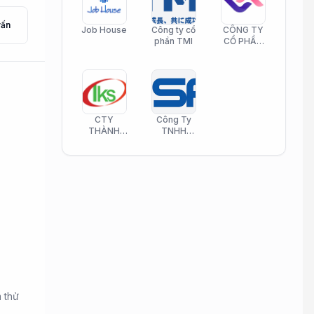
vấn
Job House
Công ty cổ
CÔNG TY
phần TMI
CỔ PHẦN
HELI CARE
CTY
Công Ty
THÀNH
TNHH
KIM SƠN
Công Nghệ
PHAMATECH
Phần Mềm
Nasani
m thử