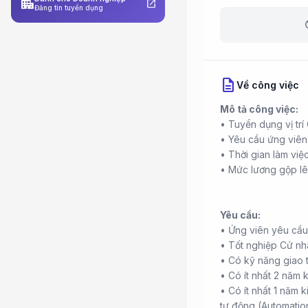
apartment
open_in_new
Đăng tin tuyển dụng
b
description
Về công việc
Mô tả công việc:
• Tuyển dụng vị trí
• Yêu cầu ứng viên
• Thời gian làm việ
• Mức lương gộp lê
Yêu cầu:
• Ứng viên yêu cầu
• Tốt nghiệp Cử nh
• Có kỹ năng giao t
• Có ít nhất 2 năm k
• Có ít nhất 1 năm 
tự động (Automatio