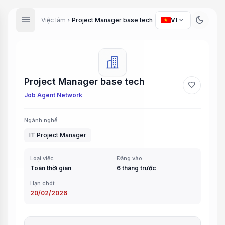
menu
dark_mode
expand_more
Việc làm
Project Manager base tech
VI
chevron_right
Project Manager base tech
favorite
Job Agent Network
Ngành nghề
IT Project Manager
Loại việc
Đăng vào
Toàn thời gian
6 tháng trước
Hạn chót
20/02/2026