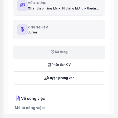
MỨC LƯƠNG
payments
Offer theo năng lực + 14 tháng lương + thưởng dự án
KINH NGHIỆM
Junior
block
Đã đóng
analytics
Phân tích CV
record_voice_over
Luyện phỏng vấn
description
Về công việc
Mô tả công việc: