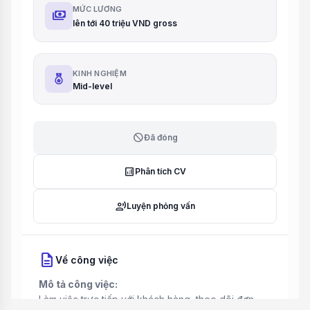
MỨC LƯƠNG
payments
lên tới 40 triệu VND gross
KINH NGHIỆM
Mid-level
block
Đã đóng
analytics
Phân tích CV
record_voice_over
Luyện phỏng vấn
description
Về công việc
Mô tả công việc:
Làm việc trực tiếp với khách hàng, theo dõi đơn