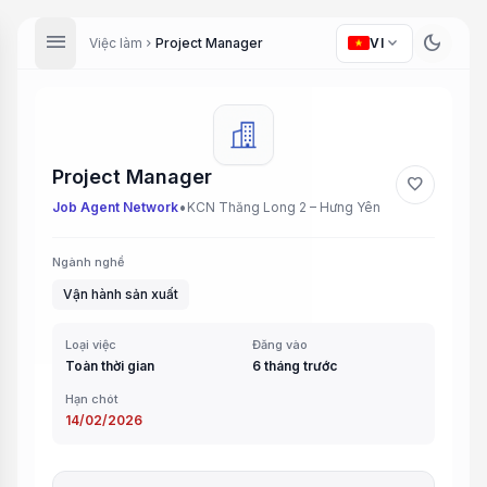
menu
dark_mode
expand_more
Việc làm
Project Manager
VI
chevron_right
Project Manager
favorite
•
Job Agent Network
KCN Thăng Long 2 – Hưng Yên
Ngành nghề
Vận hành sản xuất
Loại việc
Đăng vào
Toàn thời gian
6 tháng trước
Hạn chót
14/02/2026