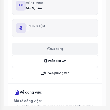
MỨC LƯƠNG
payments
14+ M/năm
KINH NGHIỆM
—
block
Đã đóng
analytics
Phân tích CV
record_voice_over
Luyện phỏng vấn
description
Về công việc
Mô tả công việc:
• Quản lý các dự án công nghệ mang tính dữ liệu