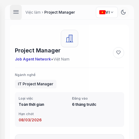
menu
dark_mode
expand_more
Việc làm
Project Manager
VI
chevron_right
Project Manager
favorite
•
Job Agent Network
Việt Nam
Ngành nghề
IT Project Manager
Loại việc
Đăng vào
Toàn thời gian
6 tháng trước
Hạn chót
08/03/2026