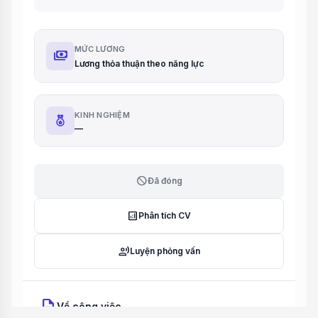
MỨC LƯƠNG
payments
Lương thỏa thuận theo năng lực
KINH NGHIỆM
—
block
Đã đóng
analytics
Phân tích CV
record_voice_over
Luyện phỏng vấn
description
Về công việc