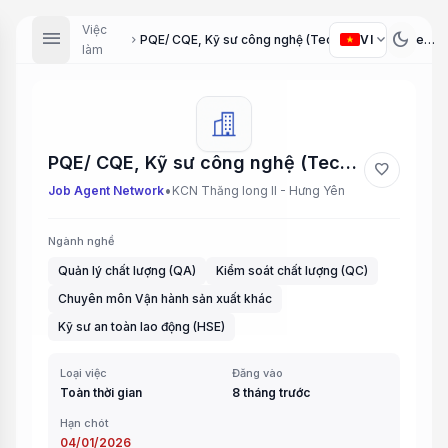
Việc
menu
dark_mode
expand_more
VI
PQE/ CQE, Kỹ sư công nghệ (Technology Engineer), Kỹ sư sản phẩm (Product Engineer), Kỹ sư sản xuất (Production Engineer), Kỹ sư Coating (Coating Engineer), Chuyên viên HSE (HSE Specialist), Chuyên viên chất lượng khách hàng FAE (FAE Customer Quality Sp...
chevron_right
làm
PQE/ CQE, Kỹ sư công nghệ (Technology Engineer), Kỹ sư sản phẩm (Product Engineer), Kỹ sư sản xuất (Production Engineer), Kỹ sư Coating (Coating Engineer), Chuyên viên HSE (HSE Specialist), Chuyên viên chất lượng khách hàng FAE (FAE Customer Quality Sp...
favorite
•
Job Agent Network
KCN Thăng long II - Hưng Yên
Ngành nghề
Quản lý chất lượng (QA)
Kiểm soát chất lượng (QC)
Chuyên môn Vận hành sản xuất khác
Kỹ sư an toàn lao động (HSE)
Loại việc
Đăng vào
Toàn thời gian
8 tháng trước
Hạn chót
04/01/2026