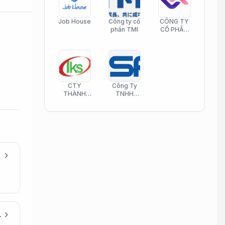
Job House
Công ty cổ
CÔNG TY
phần TMI
CỔ PHẦN
HELI CARE
CTY
Công Ty
THÀNH
TNHH
KIM SƠN
Công Nghệ
PHAMATECH
Phần Mềm
Nasani
chevron_right
 Sáng
chevron_right
(Được đào tạo)