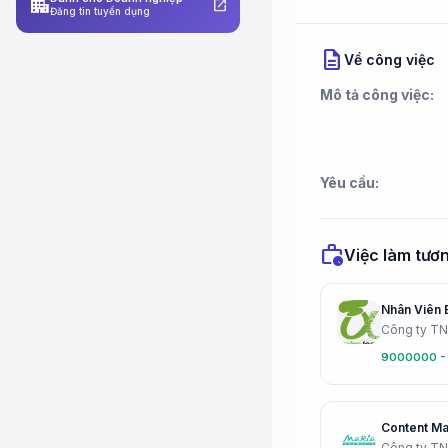
apartment
open_in_new
Đăng tin tuyển dụng
description
Về công việc
Mô tả công việc:
Yêu cầu:
work_history
Việc làm tươn
Nhân Viên 
9000000 -
Content Ma
Công ty T