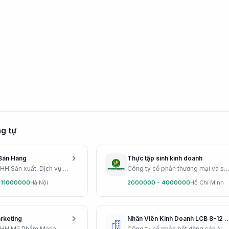
g tự
chevron_right
Bán Hàng
Thực tập sinh kinh doanh
Công ty TNHH Sản xuất, Dịch vụ và Thương mại An Tâm
Công ty cổ phần thương mại và sản xuất Bao Bì Ánh
 11000000
Hà Nội
2000000 - 4000000
Hồ Chí Minh
chevron_right
rketing
Nhân Viên Kinh Doanh LCB 8-12 Tr + Thưởng 
NHH Mỹ Phẩm Maria
Công ty cổ phần bất động sản Nam Miền Trung