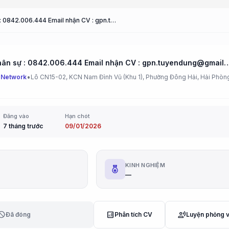
Phòng nhân sự : 0842.006.444 Email nhận CV : gpn.tuyendung@gmail.com CÔNG TY TNHH GPN A
Phòng nhân sự : 0842.006.444 Email nhận CV : gpn.tuyendung@gma
•
 Network
Lô CN15-02, KCN Nam Đình Vũ (Khu 1), Phường Đông Hải, Hải Phòn
Đăng vào
Hạn chót
7 tháng trước
09/01/2026
G
KINH NGHIỆM
—
lock
analytics
record_voice_over
Đã đóng
Phân tích CV
Luyện phỏng 