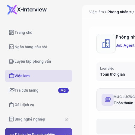
X-Interview
Việc làm
chevron_right
dashboard
Trang chủ
Job Agent
code_blocks
Ngân hàng câu hỏi
video_camera_front
Luyện tập phỏng vấn
Loại việc
Toàn thời gian
work
Việc làm
payments
Tra cứu lương
Mới
MỨC LƯƠN
payments
Thỏa thuận
shopping_bag
Gói dịch vụ
article
Blog nghề nghiệp
open_in_new
b
Dành cho Doanh nghiệp