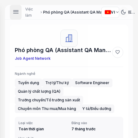
Việc
menu
dark_mode
expand_more
VI
Phó phòng QA (Assistant QA Manager) / Kỹ sư (Engineer) / Trợ lý Tổng Giám đốc (Assistant to General Director) / Chuyên viên tuyển dụng (Recruitment Specialist) / Chuyên viên (Specialist) / Nhân viên y tế (Medical Staff) / Tổ trưởng Sản xuất (Production...
chevron_right
làm
Phó phòng QA (Assistant QA Manager) / Kỹ sư (Engineer) / Trợ lý Tổng Giám đốc (Assistant to General Director) / Chuyên viên tuyển dụng (Recruitment Specialist) / Chuyên viên (Specialist) / Nhân viên y tế (Medical Staff) / Tổ trưởng Sản xuất (Production...
favorite
Job Agent Network
Ngành nghề
Tuyển dụng
Trợ lý/Thư ký
Software Engineer
Quản lý chất lượng (QA)
Trưởng chuyền/Tổ trưởng sản xuất
Chuyên môn Thu mua/Mua hàng
Y tá/Điều dưỡng
Loại việc
Đăng vào
Toàn thời gian
7 tháng trước