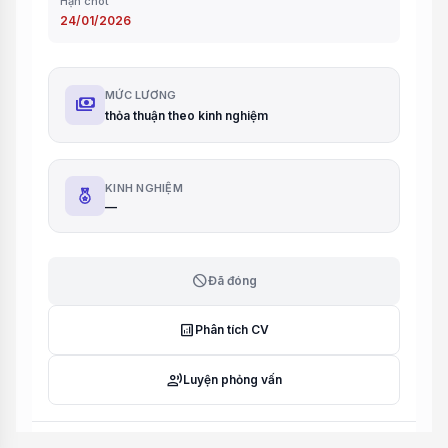
Hạn chót
24/01/2026
MỨC LƯƠNG
payments
thỏa thuận theo kinh nghiệm
KINH NGHIỆM
—
block
Đã đóng
analytics
Phân tích CV
record_voice_over
Luyện phỏng vấn