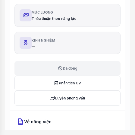
MỨC LƯƠNG
payments
Thỏa thuận theo năng lực
KINH NGHIỆM
—
block
Đã đóng
analytics
Phân tích CV
record_voice_over
Luyện phỏng vấn
description
Về công việc
Mô tả công việc: