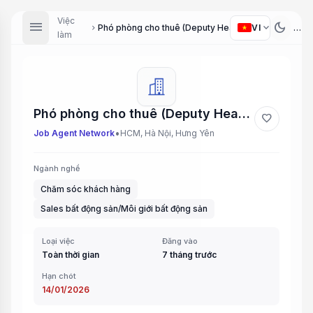
Việc
menu
dark_mode
expand_more
VI
Phó phòng cho thuê (Deputy Head of Leasing), Chuyên viên cho thuê (Leasing Specialist), Chuyên viên chăm sóc khách hàng (Customer Care Specialist)
chevron_right
làm
Phó phòng cho thuê (Deputy Head of Leasing), Chuyên viên cho thuê (Leasing Specialist), Chuyên viên chăm sóc khách hàng (Customer Care Specialist)
favorite
•
Job Agent Network
HCM, Hà Nội, Hưng Yên
Ngành nghề
Chăm sóc khách hàng
Sales bất động sản/Môi giới bất động sản
Loại việc
Đăng vào
Toàn thời gian
7 tháng trước
Hạn chót
14/01/2026