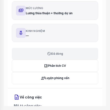
MỨC LƯƠNG
payments
Lương thỏa thuận + thưởng dự án
KINH NGHIỆM
—
block
Đã đóng
analytics
Phân tích CV
record_voice_over
Luyện phỏng vấn
description
Về công việc
Mô tả công việc: