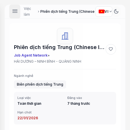
Việc
menu
dark_mode
expand_more
VI
Phiên dịch tiếng Trung (Chinese Interpreter)
chevron_right
làm
Phiên dịch tiếng Trung (Chinese Interpreter)
favorite
•
Job Agent Network
HẢI DƯƠNG – NINH BÌNH - QUẢNG NINH
Ngành nghề
Biên phiên dịch tiếng Trung
Loại việc
Đăng vào
Toàn thời gian
7 tháng trước
Hạn chót
22/01/2026