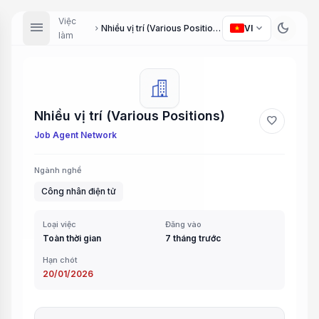
Việc
menu
dark_mode
expand_more
Nhiều vị trí (Various Positions)
VI
chevron_right
làm
Nhiều vị trí (Various Positions)
favorite
Job Agent Network
Ngành nghề
Công nhân điện tử
Loại việc
Đăng vào
Toàn thời gian
7 tháng trước
Hạn chót
20/01/2026