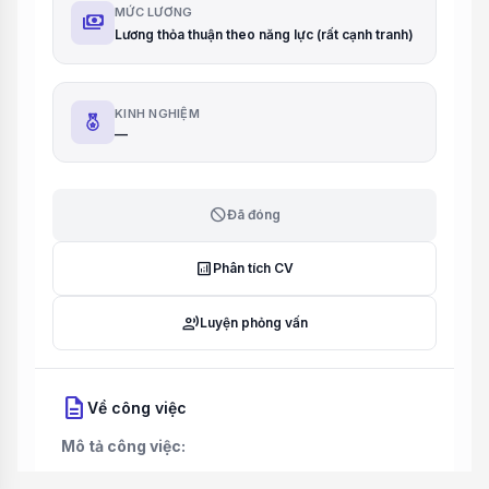
MỨC LƯƠNG
payments
Lương thỏa thuận theo năng lực (rất cạnh tranh)
KINH NGHIỆM
—
block
Đã đóng
analytics
Phân tích CV
record_voice_over
Luyện phỏng vấn
description
Về công việc
Mô tả công việc: