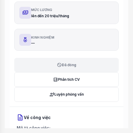
MỨC LƯƠNG
payments
lên đến 20 triệu/tháng
KINH NGHIỆM
—
block
Đã đóng
analytics
Phân tích CV
record_voice_over
Luyện phỏng vấn
description
Về công việc
Mô tả công việc: