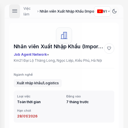
Việc
menu
dark_mode
expand_more
VI
Nhân viên Xuất Nhập Khẩu (Import/Export Staff)
chevron_right
làm
Nhân viên Xuất Nhập Khẩu (Import/Export Staff)
favorite
•
Job Agent Network
Km21 Đại Lộ Thăng Long, Ngọc Liệp, Kiều Phú, Hà Nội
Ngành nghề
Xuất nhập khẩu/Logistics
Loại việc
Đăng vào
Toàn thời gian
7 tháng trước
Hạn chót
28/01/2026