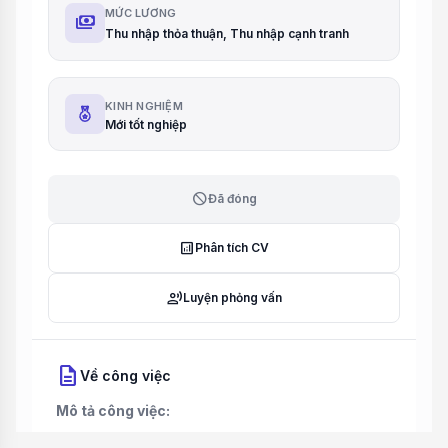
MỨC LƯƠNG
payments
Thu nhập thỏa thuận, Thu nhập cạnh tranh
KINH NGHIỆM
Mới tốt nghiệp
block
Đã đóng
analytics
Phân tích CV
record_voice_over
Luyện phỏng vấn
description
Về công việc
Mô tả công việc: