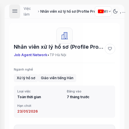
Việc
menu
dark_mode
expand_more
VI
Nhân viên xử lý hồ sơ (Profile Processing Staff), Giáo viên tiếng Hàn (Korean Teacher)
chevron_right
làm
Nhân viên xử lý hồ sơ (Profile Processing Staff), Giáo viên tiếng Hàn (Korean Teacher)
favorite
•
Job Agent Network
TP Hà Nội
Ngành nghề
Xử lý hồ sơ
Giáo viên tiếng Hàn
Loại việc
Đăng vào
Toàn thời gian
7 tháng trước
Hạn chót
23/01/2026