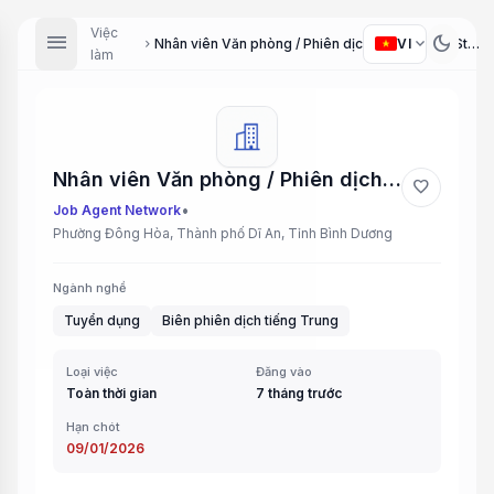
Việc
menu
dark_mode
expand_more
VI
Nhân viên Văn phòng / Phiên dịch viên (Office Staff / Translator)
chevron_right
làm
Nhân viên Văn phòng / Phiên dịch viên (Office Staff / Translator)
favorite
•
Job Agent Network
Phường Đông Hòa, Thành phố Dĩ An, Tỉnh Bình Dương
Ngành nghề
Tuyển dụng
Biên phiên dịch tiếng Trung
Loại việc
Đăng vào
Toàn thời gian
7 tháng trước
Hạn chót
09/01/2026