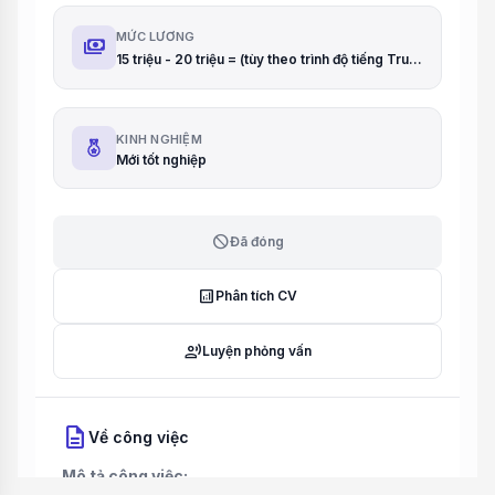
MỨC LƯƠNG
payments
15 triệu - 20 triệu = (tùy theo trình độ tiếng Trung)
KINH NGHIỆM
Mới tốt nghiệp
block
Đã đóng
analytics
Phân tích CV
record_voice_over
Luyện phỏng vấn
description
Về công việc
Mô tả công việc: