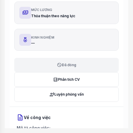
MỨC LƯƠNG
payments
Thỏa thuận theo năng lực
KINH NGHIỆM
—
block
Đã đóng
analytics
Phân tích CV
record_voice_over
Luyện phỏng vấn
description
Về công việc
Mô tả công việc: