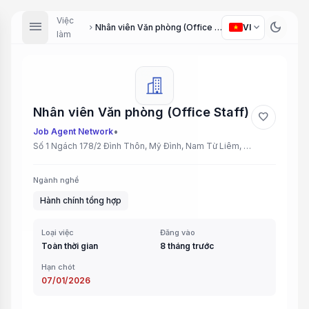
Việc
menu
dark_mode
expand_more
Nhân viên Văn phòng (Office Staff)
VI
chevron_right
làm
Nhân viên Văn phòng (Office Staff)
favorite
•
Job Agent Network
Số 1 Ngách 178/2 Đình Thôn, Mỹ Đình, Nam Từ Liêm, Hà Nội
Ngành nghề
Hành chính tổng hợp
Loại việc
Đăng vào
Toàn thời gian
8 tháng trước
Hạn chót
07/01/2026