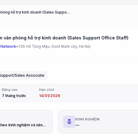
Nhân viên văn phòng hỗ trợ kinh doanh (Sales Support Office Staff)
n văn phòng hỗ trợ kinh doanh (Sales Support Office Staff)
•
 Network
136 Hồ Tùng Mậu, Gold Mark city, Hà Nội
Support/Sales Associate
Đăng vào
Hạn chót
7 tháng trước
14/01/2026
G
KINH NGHIỆM
Thỏa thuận theo kinh nghiệm và năng lực
—