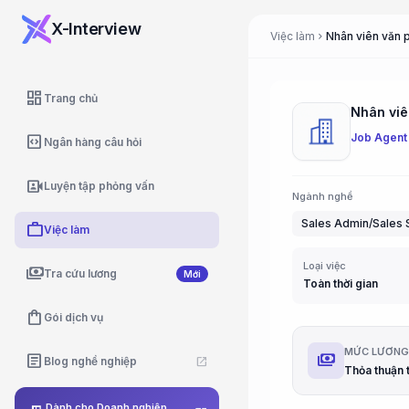
X-Interview
Việc làm
chevron_right
dashboard
Trang chủ
Nhân viê
Job Agent
code_blocks
Ngân hàng câu hỏi
video_camera_front
Luyện tập phỏng vấn
Ngành nghề
Sales Admin/Sales 
work
Việc làm
Loại việc
payments
Tra cứu lương
Mới
Toàn thời gian
shopping_bag
Gói dịch vụ
MỨC LƯƠN
payments
article
Blog nghề nghiệp
open_in_new
Dành cho Doanh nghiệp