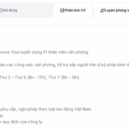
lock
analytics
record_voice_over
Đã đóng
Phân tích CV
Luyện phỏng 
sone Vina tuyển dụng 01 nhân viên văn phòng.
 làm các công việc văn phòng, hỗ trợ sếp người Hàn ở bộ phận kinh 
 Thứ 2 – Thứ 6 (8h – 17h), Thứ 7 (8h – 12h).
 phụ cấp, nghỉ phép theo luật lao động Việt Nam.
ại.
o quy định của công ty.