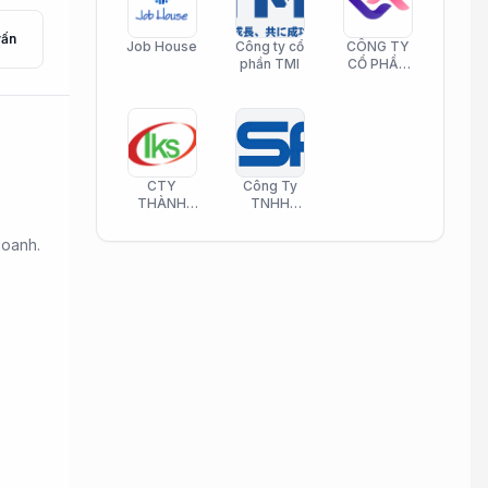
vấn
Job House
Công ty cổ
CÔNG TY
phần TMI
CỔ PHẦN
HELI CARE
CTY
Công Ty
THÀNH
TNHH
KIM SƠN
Công Nghệ
PHAMATECH
Phần Mềm
doanh.
Nasani