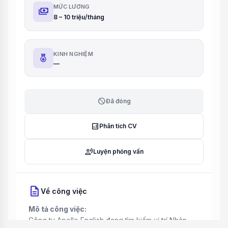
MỨC LƯƠNG
payments
8 – 10 triệu/tháng
KINH NGHIỆM
—
block
Đã đóng
analytics
Phân tích CV
record_voice_over
Luyện phỏng vấn
description
Về công việc
Mô tả công việc:
Công ty Apollo English đang tìm kiếm vị trí Nhân