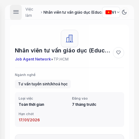
Việc
menu
dark_mode
expand_more
VI
Nhân viên tư vấn giáo dục (Educational Consultant)
chevron_right
làm
Nhân viên tư vấn giáo dục (Educational Consultant)
favorite
•
Job Agent Network
TP.HCM
Ngành nghề
Tư vấn tuyển sinh/khoá học
Loại việc
Đăng vào
Toàn thời gian
7 tháng trước
Hạn chót
17/01/2026