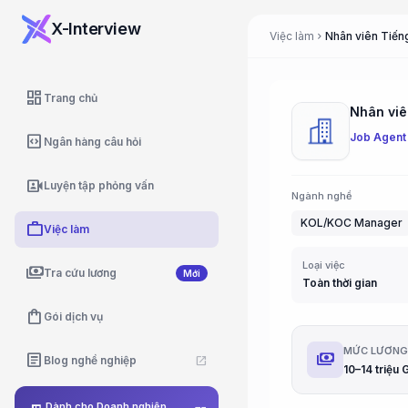
X-Interview
Việc làm
Nhân viên Tiến
chevron_right
dashboard
Trang chủ
Nhân viê
Job Agent
code_blocks
Ngân hàng câu hỏi
video_camera_front
Luyện tập phỏng vấn
Ngành nghề
KOL/KOC Manager
work
Việc làm
Loại việc
payments
Tra cứu lương
Mới
Toàn thời gian
shopping_bag
Gói dịch vụ
MỨC LƯƠN
payments
article
Blog nghề nghiệp
open_in_new
10–14 triệu
Dành cho Doanh nghiệp