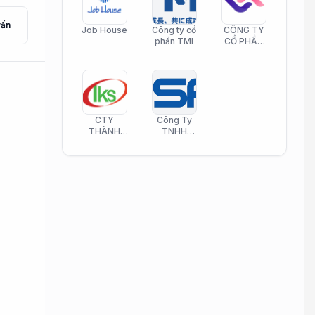
vấn
Job House
Công ty cổ
CÔNG TY
phần TMI
CỔ PHẦN
HELI CARE
CTY
Công Ty
THÀNH
TNHH
KIM SƠN
Công Nghệ
PHAMATECH
Phần Mềm
Nasani