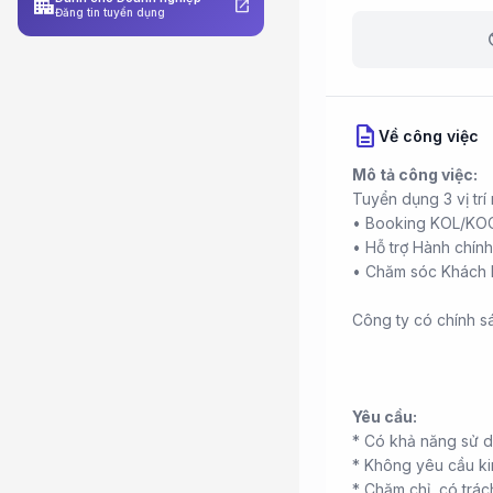
apartment
open_in_new
Đăng tin tuyển dụng
b
description
Về công việc
Mô tả công việc:
Tuyển dụng 3 vị trí
• Booking KOL/KO
• Hỗ trợ Hành chín
• Chăm sóc Khách
Công ty có chính s
Yêu cầu:
* Có khả năng sử d
* Không yêu cầu ki
* Chăm chỉ, có trách