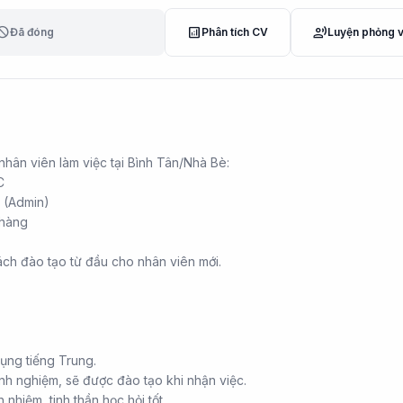
lock
analytics
record_voice_over
Đã đóng
Phân tích CV
Luyện phỏng 
 nhân viên làm việc tại Bình Tân/Nhà Bè:
C
h (Admin)
 hàng
ách đào tạo từ đầu cho nhân viên mới.
ụng tiếng Trung.
nh nghiệm, sẽ được đào tạo khi nhận việc.
 nhiệm, tinh thần học hỏi tốt.