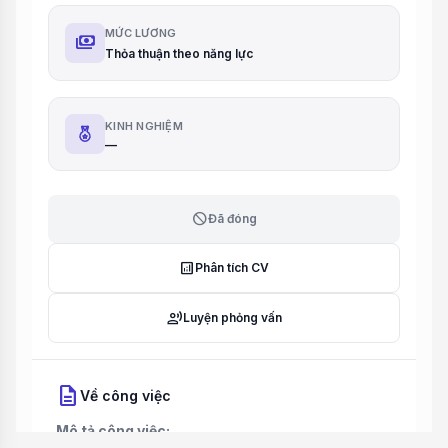
MỨC LƯƠNG
payments
Thỏa thuận theo năng lực
KINH NGHIỆM
—
block
Đã đóng
analytics
Phân tích CV
record_voice_over
Luyện phỏng vấn
description
Về công việc
Mô tả công việc: