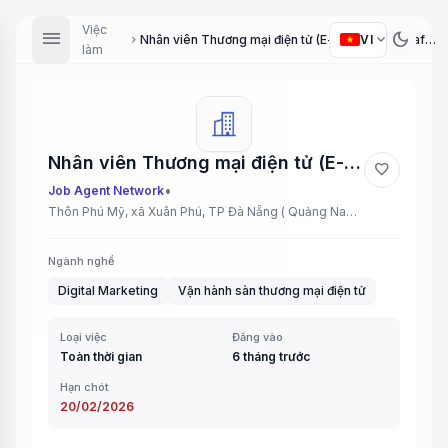
Việc
menu
dark_mode
expand_more
VI
Nhân viên Thương mại điện tử (E-commerce Staff), Nhân viên Marketing (Marketing Staff)
chevron_right
làm
Nhân viên Thương mại điện tử (E-commerce Staff), Nhân viên Marketing (Marketing Staff)
favorite
•
Job Agent Network
Thôn Phú Mỹ, xã Xuân Phú, TP Đà Nẵng ( Quảng Nam cũ)
Ngành nghề
Digital Marketing
Vận hành sàn thương mại điện tử
Loại việc
Đăng vào
Toàn thời gian
6 tháng trước
Hạn chót
20/02/2026