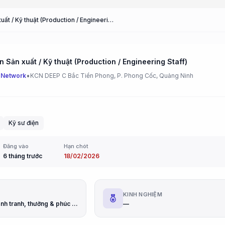
Nhân viên Sản xuất / Kỹ thuật (Production / Engineering Staff)
 Sản xuất / Kỹ thuật (Production / Engineering Staff)
•
 Network
KCN DEEP C Bắc Tiền Phong, P. Phong Cốc, Quảng Ninh
Kỹ sư điện
Đăng vào
Hạn chót
6 tháng trước
18/02/2026
G
KINH NGHIỆM
Thu nhập cạnh tranh, thưởng & phúc lợi đầy đủ, lương cơ bản cao
—