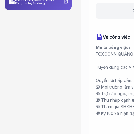
apartment
open_in_new
Đăng tin tuyển dụng
b
description
Về công việc
Mô tả công việc:
FOXCONN QUẢNG N
Tuyển dụng các vị
Quyền lợi hấp dẫn:
🎁 Môi trường làm v
🎁 Trợ cấp ngoại ng
🎁 Thu nhập cạnh t
🎁 Tham gia BHXH –
🎁 Ký túc xá hiện đạ