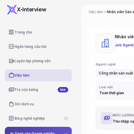
X-Interview
Việc làm
chevron_right
dashboard
Trang chủ
Nhân viên
Job Agent
code_blocks
Ngân hàng câu hỏi
video_camera_front
Luyện tập phỏng vấn
Ngành nghề
Công nhân sản xuất
work
Việc làm
Loại việc
payments
Tra cứu lương
Mới
Toàn thời gian
shopping_bag
Gói dịch vụ
MỨC LƯƠN
payments
article
Blog nghề nghiệp
open_in_new
Dành cho Doanh nghiệp