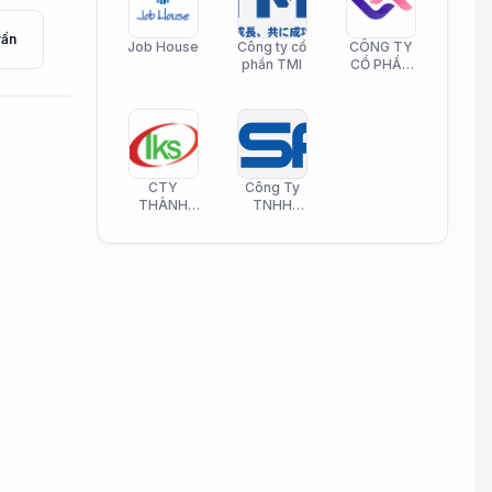
vấn
Job House
Công ty cổ
CÔNG TY
phần TMI
CỔ PHẦN
HELI CARE
CTY
Công Ty
THÀNH
TNHH
KIM SƠN
Công Nghệ
PHAMATECH
Phần Mềm
Nasani