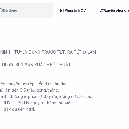
lock
analytics
record_voice_over
Đã đóng
Phân tích CV
Luyện phỏng 
INH – TUYỂN DỤNG TRƯỚC TẾT, RA TẾT ĐI LÀM
 trí thuộc Khối SẢN XUẤT – KỸ THUẬT.
iệc chuyên nghiệp – ổn định lâu dài.
ữ lên đến 6,5 triệu đồng/tháng.
ranh, thưởng & phúc lợi đầy đủ, lương cơ bản cao.
 BHYT – BHTN ngay từ tháng thử việc.
i, đầy đủ tiện nghi.