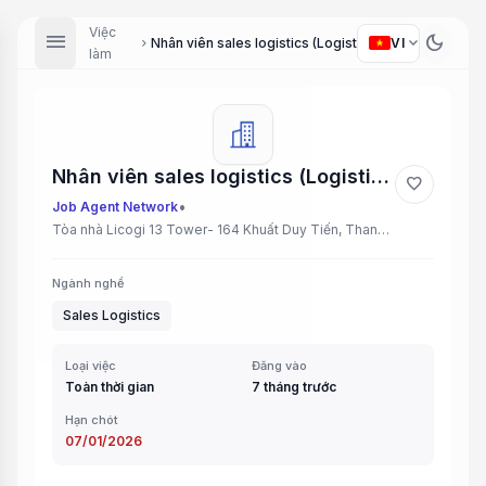
Việc
menu
dark_mode
expand_more
VI
Nhân viên sales logistics (Logistics Sales Staff)
chevron_right
làm
Nhân viên sales logistics (Logistics Sales Staff)
favorite
•
Job Agent Network
Tòa nhà Licogi 13 Tower- 164 Khuất Duy Tiến, Thanh Xuân, Hà Nội
Ngành nghề
Sales Logistics
Loại việc
Đăng vào
Toàn thời gian
7 tháng trước
Hạn chót
07/01/2026