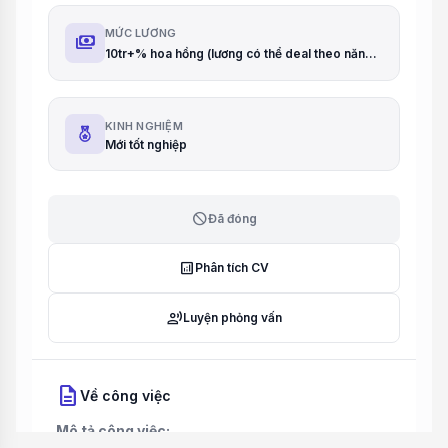
MỨC LƯƠNG
payments
10tr+% hoa hồng (lương có thể deal theo năng lực)
KINH NGHIỆM
Mới tốt nghiệp
block
Đã đóng
analytics
Phân tích CV
record_voice_over
Luyện phỏng vấn
description
Về công việc
Mô tả công việc: