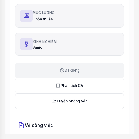
MỨC LƯƠNG
payments
Thỏa thuận
KINH NGHIỆM
Junior
block
Đã đóng
analytics
Phân tích CV
record_voice_over
Luyện phỏng vấn
description
Về công việc
Mô tả công việc: