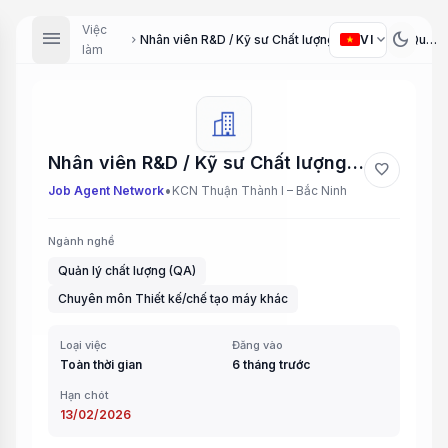
Việc
menu
dark_mode
expand_more
VI
Nhân viên R&D / Kỹ sư Chất lượng (R&D Staff / Quality Engineer)
chevron_right
làm
Nhân viên R&D / Kỹ sư Chất lượng (R&D Staff / Quality Engineer)
favorite
•
Job Agent Network
KCN Thuận Thành I – Bắc Ninh
Ngành nghề
Quản lý chất lượng (QA)
Chuyên môn Thiết kế/chế tạo máy khác
Loại việc
Đăng vào
Toàn thời gian
6 tháng trước
Hạn chót
13/02/2026