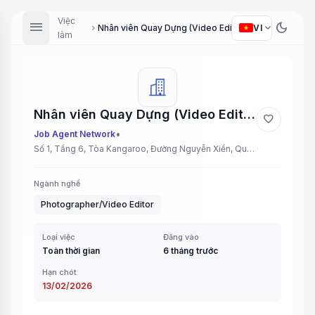
Việc
menu
dark_mode
expand_more
VI
Nhân viên Quay Dựng (Video Editor/Filmmaker)
chevron_right
làm
Nhân viên Quay Dựng (Video Editor/Filmmaker)
favorite
•
Job Agent Network
Số 1, Tầng 6, Tòa Kangaroo, Đường Nguyễn Xiển, Quận Thanh Xuân, Hà Nội
Ngành nghề
Photographer/Video Editor
Loại việc
Đăng vào
Toàn thời gian
6 tháng trước
Hạn chót
13/02/2026