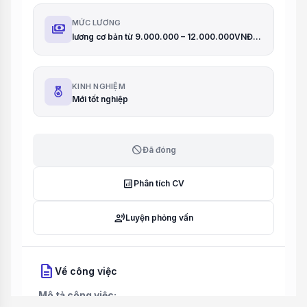
MỨC LƯƠNG
payments
lương cơ bản từ 9.000.000 – 12.000.000VNĐ + %Thưởng KPI
KINH NGHIỆM
Mới tốt nghiệp
block
Đã đóng
analytics
Phân tích CV
record_voice_over
Luyện phỏng vấn
description
Về công việc
Mô tả công việc: