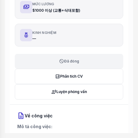
MỨC LƯƠNG
payments
$1000 이상 (교통+식대포함)
KINH NGHIỆM
—
block
Đã đóng
analytics
Phân tích CV
record_voice_over
Luyện phỏng vấn
description
Về công việc
Mô tả công việc: