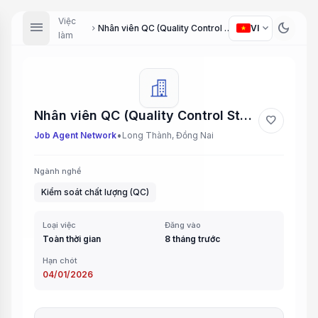
Việc
menu
dark_mode
expand_more
Nhân viên QC (Quality Control Staff)
VI
chevron_right
làm
Nhân viên QC (Quality Control Staff)
favorite
•
Job Agent Network
Long Thành, Đồng Nai
Ngành nghề
Kiểm soát chất lượng (QC)
Loại việc
Đăng vào
Toàn thời gian
8 tháng trước
Hạn chót
04/01/2026