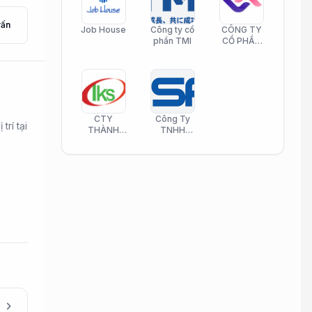
vấn
Job House
Công ty cổ
CÔNG TY
phần TMI
CỔ PHẦN
HELI CARE
CTY
Công Ty
rí tại
THÀNH
TNHH
KIM SƠN
Công Nghệ
PHAMATECH
Phần Mềm
Nasani
chevron_right