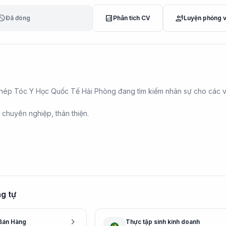
lock
analytics
record_voice_over
Đã đóng
Phân tích CV
Luyện phỏng 
p Tóc Y Học Quốc Tế Hải Phòng đang tìm kiếm nhân sự cho các vị t
 chuyên nghiệp, thân thiện.
g tự
chevron_right
Bán Hàng
Thực tập sinh kinh doanh