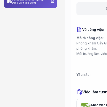
apartment
open_in_new
Đăng tin tuyển dụng
b
description
Về công việc
Mô tả công việc:
Phòng khám Cấy Ghé
phòng khám.
Môi trường làm việc
Yêu cầu:
work_history
Việc làm tươn
Nhân Viên 