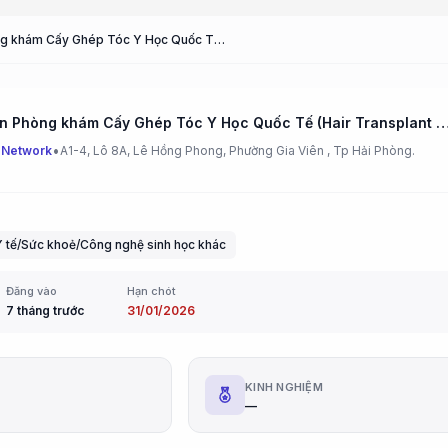
Nhân viên Phòng khám Cấy Ghép Tóc Y Học Quốc Tế (Hair Transplant Clinic Staff)
Nhân viên Phòng khám Cấy Ghép Tóc Y Học Quốc Tế (Hair Transplant C
•
 Network
A1-4, Lô 8A, Lê Hồng Phong, Phường Gia Viên , Tp Hải Phòng.
tế/Sức khoẻ/Công nghệ sinh học khác
Đăng vào
Hạn chót
7 tháng trước
31/01/2026
G
KINH NGHIỆM
—