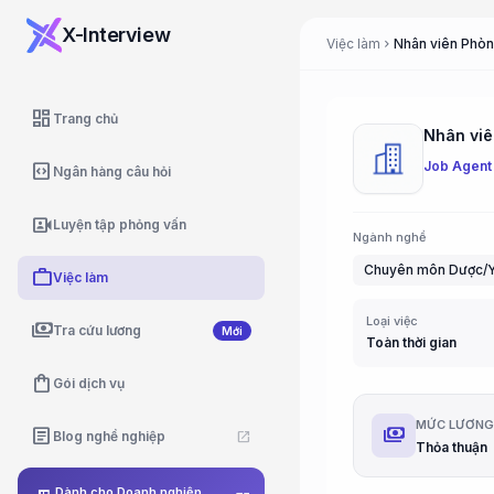
X-Interview
Việc làm
chevron_right
dashboard
Trang chủ
Job Agent
code_blocks
Ngân hàng câu hỏi
video_camera_front
Luyện tập phỏng vấn
Ngành nghề
Chuyên môn Dược/Y 
work
Việc làm
Loại việc
payments
Tra cứu lương
Mới
Toàn thời gian
shopping_bag
Gói dịch vụ
MỨC LƯƠN
payments
article
Blog nghề nghiệp
open_in_new
Thỏa thuận
Dành cho Doanh nghiệp