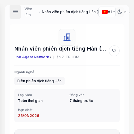
Việc
menu
dark_mode
expand_more
VI
Nhân viên phiên dịch tiếng Hàn (Korean-speaking staff)
chevron_right
làm
Nhân viên phiên dịch tiếng Hàn (Korean-speaking staff)
favorite
•
Job Agent Network
Quận 7, TPHCM
Ngành nghề
Biên phiên dịch tiếng Hàn
Loại việc
Đăng vào
Toàn thời gian
7 tháng trước
Hạn chót
23/01/2026