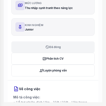
MỨC LƯƠNG
payments
Thu nhập cạnh tranh theo năng lực
KINH NGHIỆM
Junior
block
Đã đóng
analytics
Phân tích CV
record_voice_over
Luyện phỏng vấn
description
Về công việc
Mô tả công việc:
• Hỗ trợ phiên dịch Hàn – Việt / Việt – Hàn trong