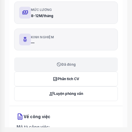
MỨC LƯƠNG
payments
8-12M/tháng
KINH NGHIỆM
—
block
Đã đóng
analytics
Phân tích CV
record_voice_over
Luyện phỏng vấn
description
Về công việc
Mô tả công việc: