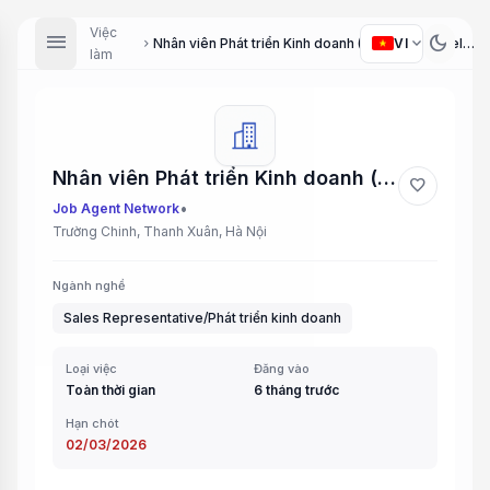
Việc
menu
dark_mode
expand_more
VI
Nhân viên Phát triển Kinh doanh (Business Development Staff)
chevron_right
làm
Nhân viên Phát triển Kinh doanh (Business Development Staff)
favorite
•
Job Agent Network
Trường Chinh, Thanh Xuân, Hà Nội
Ngành nghề
Sales Representative/Phát triển kinh doanh
Loại việc
Đăng vào
Toàn thời gian
6 tháng trước
Hạn chót
02/03/2026