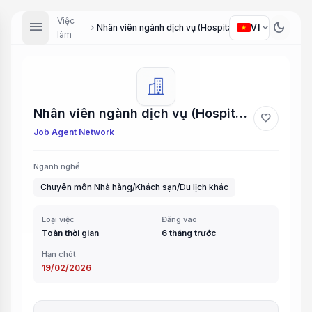
Việc
menu
dark_mode
expand_more
Nhân viên ngành dịch vụ (Hospitality Staff)
VI
chevron_right
làm
Nhân viên ngành dịch vụ (Hospitality Staff)
favorite
Job Agent Network
Ngành nghề
Chuyên môn Nhà hàng/Khách sạn/Du lịch khác
Loại việc
Đăng vào
Toàn thời gian
6 tháng trước
Hạn chót
19/02/2026