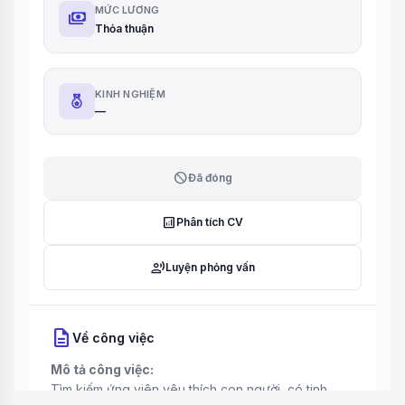
MỨC LƯƠNG
payments
Thỏa thuận
KINH NGHIỆM
—
block
Đã đóng
analytics
Phân tích CV
record_voice_over
Luyện phỏng vấn
description
Về công việc
Mô tả công việc:
Tìm kiếm ứng viên yêu thích con người, có tinh