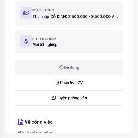
MỨC LƯƠNG
payments
Thu nhập CỐ ĐỊNH: 8.500.000 - 9.500.000 VND. TỔNG THU NHẬP (Thưởng Promotion): 12.000.000 - 15.000.000 VND/tháng
KINH NGHIỆM
Mới tốt nghiệp
block
Đã đóng
analytics
Phân tích CV
record_voice_over
Luyện phỏng vấn
description
Về công việc
Mô tả công việc: