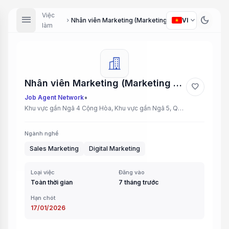
Việc
menu
dark_mode
expand_more
Nhân viên Marketing (Marketing Staff)
VI
chevron_right
làm
Nhân viên Marketing (Marketing Staff)
favorite
•
Job Agent Network
Khu vực gần Ngã 4 Cộng Hòa, Khu vực gần Ngã 5, Quang Trung, Gò Vấp, Khu vực đối diện Đại học Ngoại Thương Cơ Sở 2, Bình Thạnh
Ngành nghề
Sales Marketing
Digital Marketing
Loại việc
Đăng vào
Toàn thời gian
7 tháng trước
Hạn chót
17/01/2026