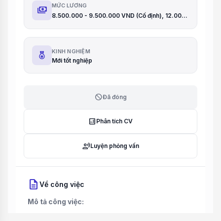
MỨC LƯƠNG
payments
8.500.000 - 9.500.000 VND (Cố định), 12.000.000 - 15.000.000 VND/tháng (Tổng thu nhập)
KINH NGHIỆM
Mới tốt nghiệp
block
Đã đóng
analytics
Phân tích CV
record_voice_over
Luyện phỏng vấn
description
Về công việc
Mô tả công việc: