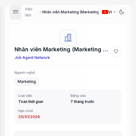
Việc
menu
dark_mode
expand_more
Nhân viên Marketing (Marketing Staff)
VI
chevron_right
làm
Nhân viên Marketing (Marketing Staff)
favorite
Job Agent Network
Ngành nghề
Marketing
Loại việc
Đăng vào
Toàn thời gian
7 tháng trước
Hạn chót
20/01/2026