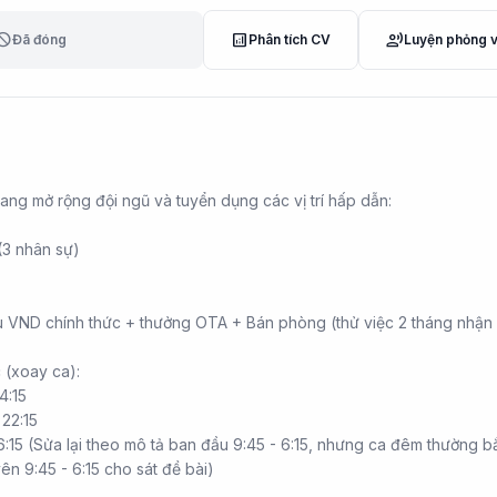
lock
analytics
record_voice_over
Đã đóng
Phân tích CV
Luyện phỏng 
ang mở rộng đội ngũ và tuyển dụng các vị trí hấp dẫn:
 (3 nhân sự)
ệu VND chính thức + thưởng OTA + Bán phòng (thử việc 2 tháng nhậ
c (xoay ca):
4:15
 22:15
6:15 (Sửa lại theo mô tả ban đầu 9:45 - 6:15, nhưng ca đêm thường b
n 9:45 - 6:15 cho sát đề bài)