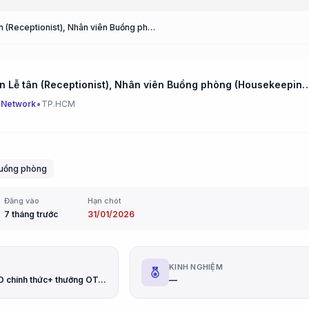
Nhân viên Lễ tân (Receptionist), Nhân viên Buồng phòng (Housekeeping Staff)
Nhân viên Lễ tân (Receptionist), Nhân viên Buồng phòn
•
 Network
TP.HCM
uồng phòng
Đăng vào
Hạn chót
7 tháng trước
31/01/2026
G
KINH NGHIỆM
7.5 triệu VND chính thức+ thưởng OTA + Bán phòng ( thử việc 2 tháng 85% lương chính thức ), 7.9 triệu VND + thưởng OTA tùy tháng ( thử việc 2 tháng lương 85% chính thức )
—