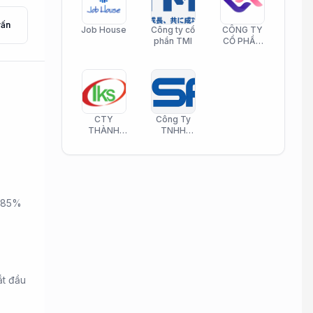
vấn
Job House
Công ty cổ
CÔNG TY
phần TMI
CỔ PHẦN
HELI CARE
CTY
Công Ty
THÀNH
TNHH
KIM SƠN
Công Nghệ
PHAMATECH
Phần Mềm
Nasani
n 85%
ắt đầu