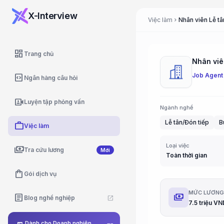
X-Interview
Việc làm
chevron_right
dashboard
Trang chủ
Job Agent
code_blocks
Ngân hàng câu hỏi
video_camera_front
Luyện tập phỏng vấn
Ngành nghề
Lễ tân/Đón tiếp
B
work
Việc làm
Loại việc
payments
Tra cứu lương
Mới
Toàn thời gian
shopping_bag
Gói dịch vụ
MỨC LƯƠN
payments
article
Blog nghề nghiệp
open_in_new
Dành cho Doanh nghiệp