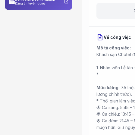
apartment
open_in_new
Đăng tin tuyển dụng
b
description
Về công việc
Mô tả công việc:
Khách sạn Chotel đ
1. Nhân viên Lễ tân
*
Mức lương:
7.5 tri
lương chính thức).
* Thời gian làm việ
🌟 Ca sáng: 5:45 – 1
🌟 Ca chiều: 13:45 –
🌟 Ca đêm: 21:45 – 
muộn hơn. Giữ nguyê