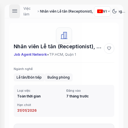
Việc
menu
dark_mode
expand_more
VI
Nhân viên Lễ tân (Receptionist), Nhân viên Buồng phòng (Housekeeping Staff)
chevron_right
làm
Nhân viên Lễ tân (Receptionist), Nhân viên Buồng phòng (Housekeeping Staff)
favorite
•
Job Agent Network
TP.HCM, Quận 1
Ngành nghề
Lễ tân/Đón tiếp
Buồng phòng
Loại việc
Đăng vào
Toàn thời gian
7 tháng trước
Hạn chót
31/01/2026