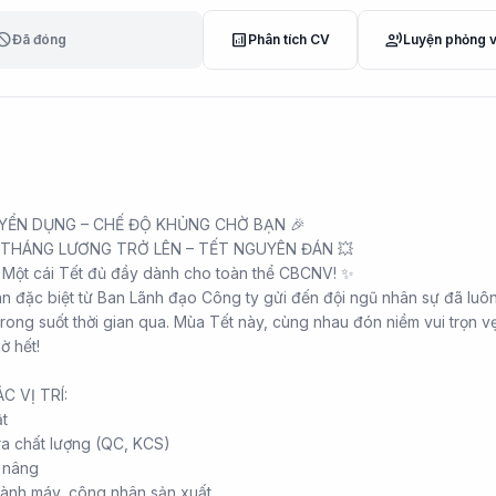
lock
analytics
record_voice_over
Đã đóng
Phân tích CV
Luyện phỏng 
YỂN DỤNG – CHẾ ĐỘ KHỦNG CHỜ BẠN 🎉
 THÁNG LƯƠNG TRỞ LÊN – TẾT NGUYÊN ĐÁN 💥
 Một cái Tết đủ đầy dành cho toàn thể CBCNV! ✨
 ân đặc biệt từ Ban Lãnh đạo Công ty gửi đến đội ngũ nhân sự đã luô
rong suốt thời gian qua. Mùa Tết này, cùng nhau đón niềm vui trọn v
ờ hết!
C VỊ TRÍ:
ật
ra chất lượng (QC, KCS)
e nâng
ành máy, công nhân sản xuất