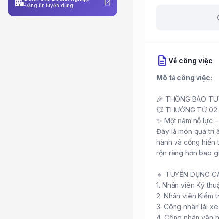
apartment
open_in_new
Đăng tin tuyển dụng
b
description
Về công việc
Mô tả công việc:
🎉 THÔNG BÁO TU
💥 THƯỞNG TỪ 02
✨ Một năm nỗ lực –
Đây là món quà tri
hành và cống hiến t
rộn ràng hơn bao gi
🔹 TUYỂN DỤNG CÁ
1. Nhân viên Kỹ thu
2. Nhân viên Kiểm t
3. Công nhân lái x
4. Công nhân vận h