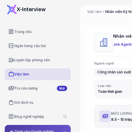
X-Interview
Việc làm
chevron_right
dashboard
Trang chủ
Job Agent
code_blocks
Ngân hàng câu hỏi
video_camera_front
Luyện tập phỏng vấn
Ngành nghề
Công nhân sản xuất
work
Việc làm
Loại việc
payments
Tra cứu lương
Mới
Toàn thời gian
shopping_bag
Gói dịch vụ
MỨC LƯƠN
payments
article
Blog nghề nghiệp
open_in_new
8.5 – 15 tri
Dành cho Doanh nghiệp