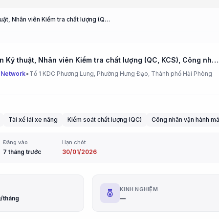
Nhân viên Kỹ thuật, Nhân viên Kiểm tra chất lượng (QC, KCS), Công nhân lái xe nâng, Công nhân vận hành máy, Công nhân sản xuất (Technical Staff, Quality Control Staff (QC, KCS), Forklift Operator, Machine Operator, Production Worker)
Nhân viên Kỹ thuật, Nhân viên Kiểm tra chất lượng (QC, KCS), Công nhân lái xe nâng, Công nhân vận hành máy, Công nhân sản xuất (Technical Staff, Quality Control Staff (QC, KCS), Forklift Operator, Machine Operator, Production Worker)
•
 Network
Tổ 1 KDC Phương Lung, Phường Hưng Đạo, Thành phố Hải Phòng
Tài xế lái xe nâng
Kiểm soát chất lượng (QC)
Công nhân vận hành m
Đăng vào
Hạn chót
7 tháng trước
30/01/2026
G
KINH NGHIỆM
ệu/tháng
—