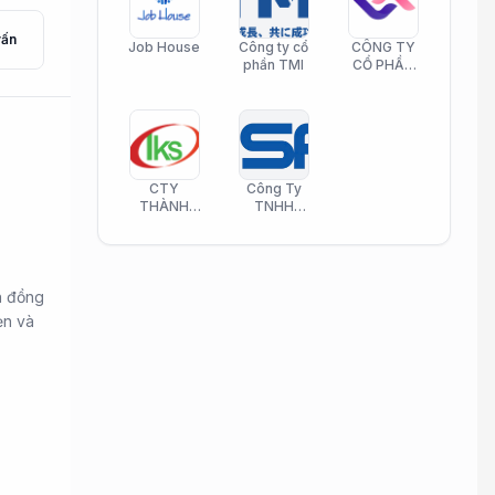
vấn
Job House
Công ty cổ
CÔNG TY
phần TMI
CỔ PHẦN
HELI CARE
CTY
Công Ty
THÀNH
TNHH
KIM SƠN
Công Nghệ
PHAMATECH
Phần Mềm
Nasani
n đồng
ẹn và