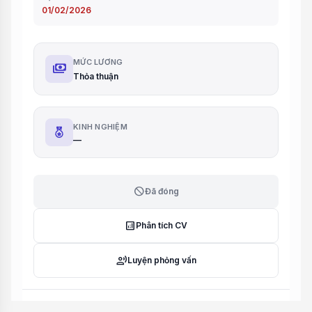
01/02/2026
MỨC LƯƠNG
payments
Thỏa thuận
KINH NGHIỆM
—
block
Đã đóng
analytics
Phân tích CV
record_voice_over
Luyện phỏng vấn