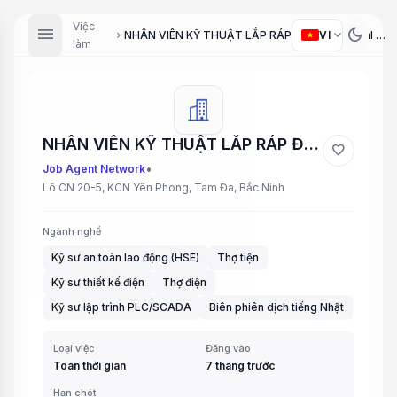
Việc
menu
dark_mode
expand_more
VI
NHÂN VIÊN KỸ THUẬT LẮP RÁP ĐIỆN (Electrical Assembly Technician), NHÂN VIÊN AN TOÀN (Safety Officer), NHÂN VIÊN LẬP TRÌNH CNC (CNC Programmer), NHÂN VIÊN LẬP TRÌNH PLC (PLC Programmer), NHÂN VIÊN PC CONTROL (PC Control Operator), NHÂN VIÊN THIẾT KẾ ĐIỆ...
chevron_right
làm
NHÂN VIÊN KỸ THUẬT LẮP RÁP ĐIỆN (Electrical Assembly Technician), NHÂN VIÊN AN TOÀN (Safety Officer), NHÂN VIÊN LẬP TRÌNH CNC (CNC Programmer), NHÂN VIÊN LẬP TRÌNH PLC (PLC Programmer), NHÂN VIÊN PC CONTROL (PC Control Operator), NHÂN VIÊN THIẾT KẾ ĐIỆ...
favorite
•
Job Agent Network
Lô CN 20-5, KCN Yên Phong, Tam Đa, Bắc Ninh
Ngành nghề
Kỹ sư an toàn lao động (HSE)
Thợ tiện
Kỹ sư thiết kế điện
Thợ điện
Kỹ sư lập trình PLC/SCADA
Biên phiên dịch tiếng Nhật
Loại việc
Đăng vào
Toàn thời gian
7 tháng trước
Hạn chót